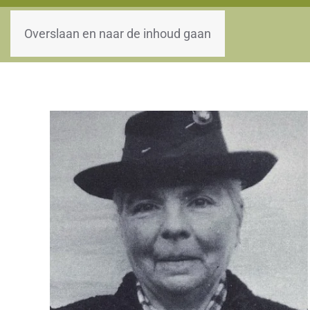
WOII-HW
Overslaan en naar de inhoud gaan