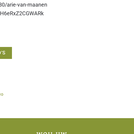
080/arie-van-maanen
fzJH6eRxZ2CGWARk
’S
JD