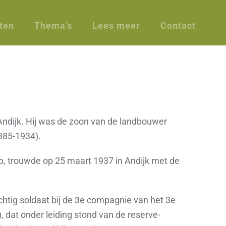
ten
Thema’s
Lees meer
Contact
Andijk. Hij was de zoon van de landbouwer
885-1934).
p, trouwde op 25 maart 1937 in Andijk met de
htig soldaat bij de 3
e
compagnie van het 3
e
), dat onder leiding stond van de reserve-