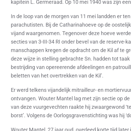
kapitein L. Germeraad. Op 10 mei 1940 was zijn ee
In de loop van de morgen van 11 mei landden er ten
parachutisten. Bij de Catharinahoeve op de oostelijk
vijand waargenomen. Tegenover deze hoeve werden 
secties van 3-III-34 RI onder bevel van de reserve-k
manschappen kregen de opdracht om de Kil af te gre
deze wijze in stelling gebrachte Sn. hadden tot taa
bestrijding van opereerende afdeelingen en patrouil
beletten van het overtrekken van de Kil’.
Er werd telkens vijandelijk mitrailleur- en mortier
ontvangen. Wouter Mantel lag met zijn sectie op de 
van deze vuurgevechten raakte hij zwaargewond ‘t
borst’. Volgens de Oorlogsgravenstichting was hij ‘d
Wouter Mantel, 27 jaar oud, overleed korte tijd later