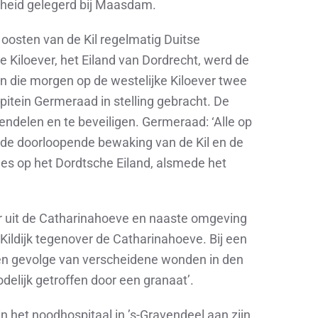
nheid gelegerd bij Maasdam.
 oosten van de Kil regelmatig Duitse
e Kiloever, het Eiland van Dordrecht, werd de
die morgen op de westelijke Kiloever twee
apitein Germeraad in stelling gebracht. De
ndelen en te beveiligen. Germeraad: ‘Alle op
k de doorloopende bewaking van de Kil en de
les op het Dordtsche Eiland, alsmede het
vuur uit de Catharinahoeve en naaste omgeving
Kildijk tegenover de Catharinahoeve. Bij een
en gevolge van verscheidene wonden in den
odelijk getroffen door een granaat’.
 in het noodhospitaal in ’s-Gravendeel aan zijn