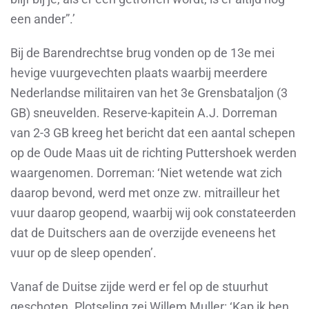
een ander”.’
Bij de Barendrechtse brug vonden op de 13
e
mei
hevige vuurgevechten plaats waarbij meerdere
Nederlandse militairen van het 3
e
Grensbataljon (3
GB) sneuvelden. Reserve-kapitein A.J. Dorreman
van 2-3 GB kreeg het bericht dat een aantal schepen
op de Oude Maas uit de richting Puttershoek werden
waargenomen. Dorreman: ‘Niet wetende wat zich
daarop bevond, werd met onze zw. mitrailleur het
vuur daarop geopend, waarbij wij ook constateerden
dat de Duitschers aan de overzijde eveneens het
vuur op de sleep openden’.
Vanaf de Duitse zijde werd er fel op de stuurhut
geschoten. Plotseling zei Willem Muller: ‘Kap ik ben