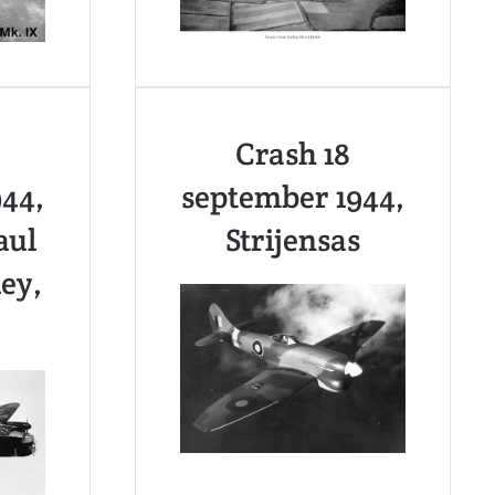
Crash 18
44,
september 1944,
aul
Strijensas
ey,