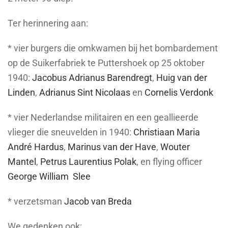
Ter herinnering aan:
*
vier burgers die omkwamen bij het bombardement
op de Suikerfabriek te Puttershoek op 25 oktober
1940:
Jacobus Adrianus Barendregt
,
Huig van der
Linden
,
Adrianus Sint Nicolaas
en
Cornelis Verdonk
*
vier Nederlandse militairen en een geallieerde
vlieger die sneuvelden in 1940:
Christiaan Maria
André Hardus
,
Marinus van der Have
,
Wouter
Mantel
,
Petrus Laurentius Polak
, en flying officer
George William Slee
*
verzetsman
Jacob van Breda
We gedenken ook: